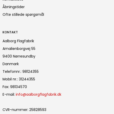
Åbningstider
Ofte stillede spørgsmål
KONTAKT
Aalborg Flagfabrik
Amalienborgvej 55
9400 Nørresundby
Danmark
Telefonnr.
:
98124355
Mobil nr.
:
31244355
Fax
:
98134570
E-mail
:
info@aalborgflagfabrik.dk
CVR-nummer
:
25828593