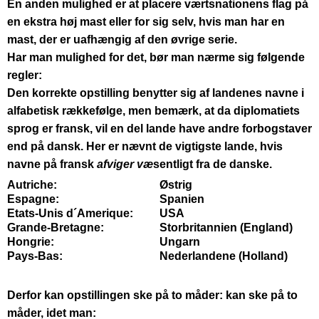
En anden mulighed er at placere værtsnationens flag på
en ekstra høj mast eller for sig selv, hvis man har en
mast, der er uafhængig af den øvrige serie.
Har man mulighed for det, bør man nærme sig følgende
regler:
Den korrekte opstilling benytter sig af landenes navne i
alfabetisk rækkefølge, men bemærk, at da diplomatiets
sprog er fransk, vil en del lande have andre forbogstaver
end på dansk. Her er nævnt de vigtigste lande, hvis
navne på fransk
afviger væ
sentligt fra de danske.
Autriche:
Østrig
Espagne:
Spanien
Etats-Unis d´Amerique:
USA
Grande-Bretagne:
Storbritannien (England)
Hongrie:
Ungarn
Pays-Bas:
Nederlandene (Holland)
Derfor kan opstillingen ske på to måder: kan ske på to
måder, idet man: