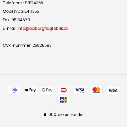
Telefonnr.
:
98124355
Mobil nr.
:
31244355
Fax
:
98134570
E-mail
:
info@aalborgflagfabrik.dk
CVR-nummer
:
25828593
100% sikker handel