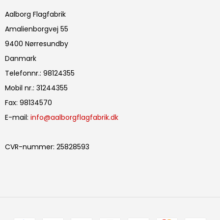
Aalborg Flagfabrik
Amalienborgvej 55
9400 Nørresundby
Danmark
Telefonnr.
:
98124355
Mobil nr.
:
31244355
Fax
:
98134570
E-mail
:
info@aalborgflagfabrik.dk
CVR-nummer
:
25828593