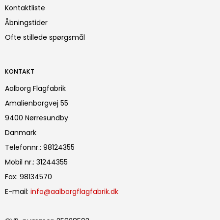
Kontaktliste
Åbningstider
Ofte stillede spørgsmål
KONTAKT
Aalborg Flagfabrik
Amalienborgvej 55
9400 Nørresundby
Danmark
Telefonnr.
:
98124355
Mobil nr.
:
31244355
Fax
:
98134570
E-mail
:
info@aalborgflagfabrik.dk