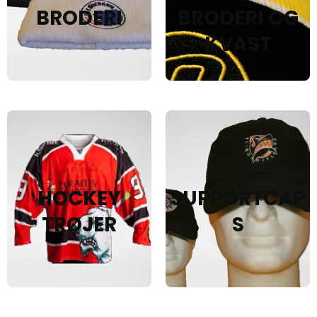
BRODERI
BRODERI OG
KVAST
HOCKEY
SUPPORTCAP
TRØJER
S