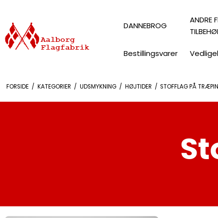
ANDRE F
DANNEBROG
TILBEHØ
Bestillingsvarer
Vedlige
FORSIDE
/
KATEGORIER
/
UDSMYKNING
/
HØJTIDER
/
STOFFLAG PÅ TRÆPI
St