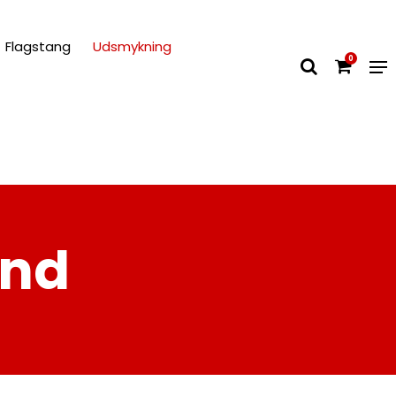
Flagstang
Udsmykning
0
ind