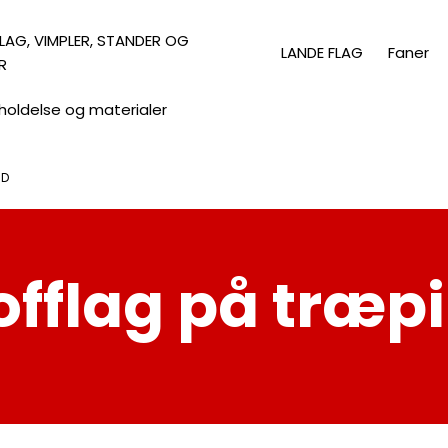
LAG, VIMPLER, STANDER OG
LANDE FLAG
Faner
R
holdelse og materialer
ND
offlag på træp