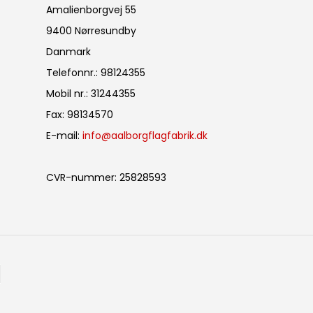
Amalienborgvej 55
9400 Nørresundby
Danmark
Telefonnr.
:
98124355
Mobil nr.
:
31244355
Fax
:
98134570
E-mail
:
info@aalborgflagfabrik.dk
CVR-nummer
:
25828593