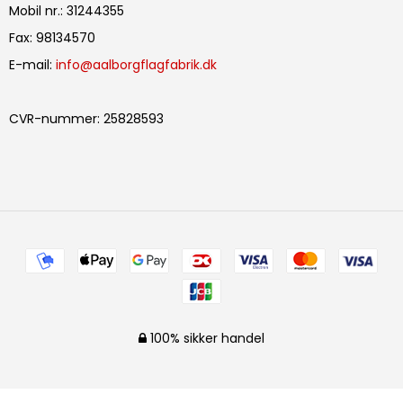
Mobil nr.
:
31244355
Fax
:
98134570
E-mail
:
info@aalborgflagfabrik.dk
CVR-nummer
:
25828593
100% sikker handel