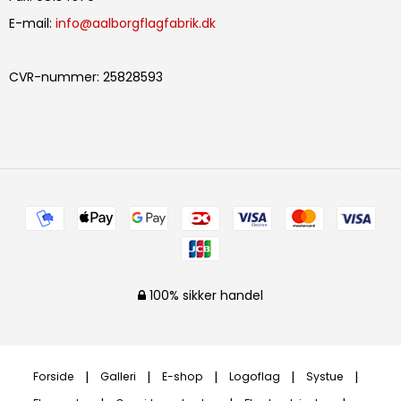
E-mail
:
info@aalborgflagfabrik.dk
CVR-nummer
:
25828593
100% sikker handel
Forside
Galleri
E-shop
Logoflag
Systue