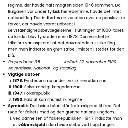
regime, der havde haft magten siden 1946 sammen. Da
Bulgarien var under tyrkisk herredømme, havde det intet
nationalflag. Der indførtes en variation over de panslaviske
farver, der havde været udbredt i
selvstændighedsbevægelserne i slutningen af 1800-tallet,
da landet blev fyrstedømme i 1878. Den vandrette
trikolore var inspireret af det daværende russiske flag,
men man indsatte en grøn stribe i midten i stedet for den
blå.
Proportioner: 3:5 Indført: 22. november 1990
Anvendelse: National- og statsflag
Vigtige datoer
1878:
Fyrstedømme under tyrkisk herredømme
1908:
Selvstændigt kongedømme
1947:
Folkerepublik
1990:
Fald af kommunistisk regime
Symbolik
: Det hvide bånd står for kærlighed til fred. Det
røde for folkets mod og den grønne nations ungdom.
Ved dannelsen af folkerepublikken i 1947 indsatte man
et
våbenskjold
i den hvide stribe ved flagstangen.