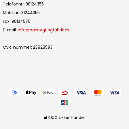
Telefonnr.
:
98124355
Mobil nr.
:
31244355
Fax
:
98134570
E-mail
:
info@aalborgflagfabrik.dk
CVR-nummer
:
25828593
100% sikker handel