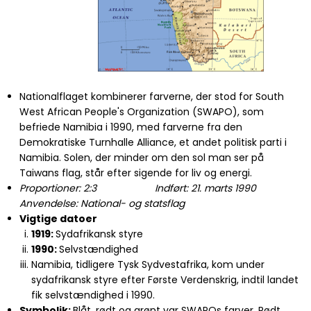
Nationalflaget kombinerer farverne, der stod for South
West African People's Organization (SWAPO), som
befriede Namibia i 1990, med farverne fra den
Demokratiske Turnhalle Alliance, et andet politisk parti i
Namibia. Solen, der minder om den sol man ser på
Taiwans flag, står efter sigende for liv og energi.
Proportioner: 2:3 Indført: 21. marts 1990
Anvendelse: National- og statsflag
Vigtige datoer
1919:
Sydafrikansk styre
1990:
Selvstændighed
Namibia, tidligere Tysk Sydvestafrika, kom under
sydafrikansk styre efter Første Verdenskrig, indtil landet
fik selvstændighed i 1990.
Symbolik:
Blåt, rødt og grønt var SWAPOs farver. Rødt,