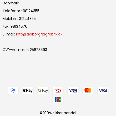
Danmark
Telefonnr.
:
98124355
Mobil nr.
:
31244355
Fax
:
98134570
E-mail
:
info@aalborgflagfabrik.dk
CVR-nummer
:
25828593
100% sikker handel