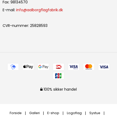
Fax
:
98134570
E-mail
:
info@aalborgflagfabrik.dk
CVR-nummer
:
25828593
100% sikker handel
Forside
Galleri
E-shop
Logoflag
Systue