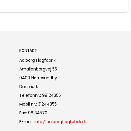
KONTAKT
Aalborg Flagfabrik
Amalienborgvej 55
9400 Nørresundby
Danmark
Telefonnr.
:
98124355
Mobil nr.
:
31244355
Fax
:
98134570
E-mail
:
info@aalborgflagfabrik.dk