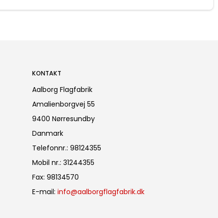
KONTAKT
Aalborg Flagfabrik
Amalienborgvej 55
9400 Nørresundby
Danmark
Telefonnr.
:
98124355
Mobil nr.
:
31244355
Fax
:
98134570
E-mail
:
info@aalborgflagfabrik.dk