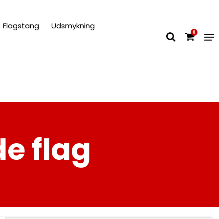
Flagstang
Udsmykning
0
e flag