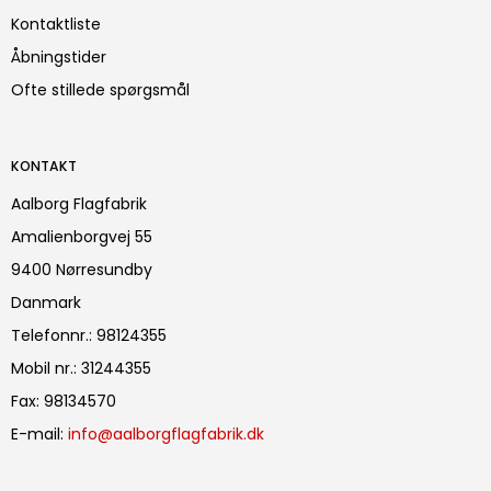
Kontaktliste
Åbningstider
Ofte stillede spørgsmål
KONTAKT
Aalborg Flagfabrik
Amalienborgvej 55
9400 Nørresundby
Danmark
Telefonnr.
:
98124355
Mobil nr.
:
31244355
Fax
:
98134570
E-mail
:
info@aalborgflagfabrik.dk